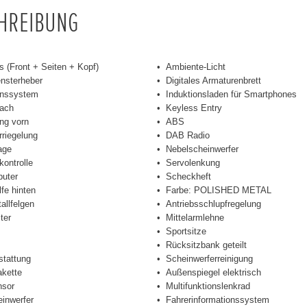
CHREIBUNG
s (Front + Seiten + Kopf)
Ambiente-Licht
ensterheber
Digitales Armaturenbrett
onssystem
Induktionsladen für Smartphones
ach
Keyless Entry
ng vorn
ABS
rriegelung
DAB Radio
age
Nebelscheinwerfer
kontrolle
Servolenkung
uter
Scheckheft
lfe hinten
Farbe: POLISHED METAL
allfelgen
Antriebsschlupfregelung
ter
Mittelarmlehne
Sportsitze
Rücksitzbank geteilt
stattung
Scheinwerferreinigung
akette
Außenspiegel elektrisch
sor
Multifunktionslenkrad
inwerfer
Fahrerinformationssystem