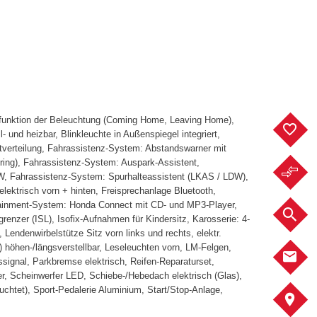
eitfunktion der Beleuchtung (Coming Home, Leaving Home),
F
- und heizbar, Blinkleuchte in Außenspiegel integriert,
ftverteilung, Fahrassistenz-System: Abstandswarner mit
ring), Fahrassistenz-System: Auspark-Assistent,
F
W, Fahrassistenz-System: Spurhalteassistent (LKAS / LDW),
ektrisch vorn + hinten, Freisprechanlage Bluetooth,
fotainment-System: Honda Connect mit CD- und MP3-Player,
F
nzer (ISL), Isofix-Aufnahmen für Kindersitz, Karosserie: 4-
 Lendenwirbelstütze Sitz vorn links und rechts, elektr.
ad) höhen-/längsverstellbar, Leseleuchten vorn, LM-Felgen,
K
signal, Parkbremse elektrisch, Reifen-Reparaturset,
er, Scheinwerfer LED, Schiebe-/Hebedach elektrisch (Glas),
uchtet), Sport-Pedalerie Aluminium, Start/Stop-Anlage,
A