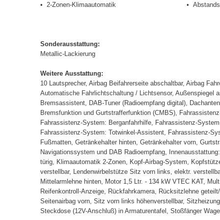
2-Zonen-Klimaautomatik
Abstands
Sonderausstattung:
Metallic-Lackierung
Weitere Ausstattung:
10 Lautsprecher, Airbag Beifahrerseite abschaltbar, Airbag Fa
Automatische Fahrlichtschaltung / Lichtsensor, Außenspiegel asp
Bremsassistent, DAB-Tuner (Radioempfang digital), Dachantenne
Bremsfunktion und Gurtstrafferfunktion (CMBS), Fahrassistenz
Fahrassistenz-System: Berganfahrhilfe, Fahrassistenz-System
Fahrassistenz-System: Totwinkel-Assistent, Fahrassistenz-Sys
Fußmatten, Getränkehalter hinten, Getränkehalter vorn, Gurts
Navigationssystem und DAB Radioempfang, Innenausstattung: Led
türig, Klimaautomatik 2-Zonen, Kopf-Airbag-System, Kopfstützen 
verstellbar, Lendenwirbelstütze Sitz vorn links, elektr. verstel
Mittelarmlehne hinten, Motor 1,5 Ltr. - 134 kW VTEC KAT, Mult
Reifenkontroll-Anzeige, Rückfahrkamera, Rücksitzlehne geteilt
Seitenairbag vorn, Sitz vorn links höhenverstellbar, Sitzheiz
Steckdose (12V-Anschluß) in Armaturentafel, Stoßfänger Wagen