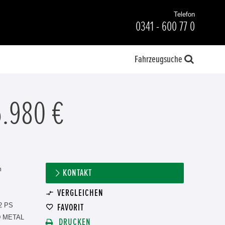
Telefon
0341 - 600 77 0
Fahrzeugsuche
5.980 €
m
KONTAKT
VERGLEICHEN
2 PS
FAVORIT
 METAL
DRUCKEN