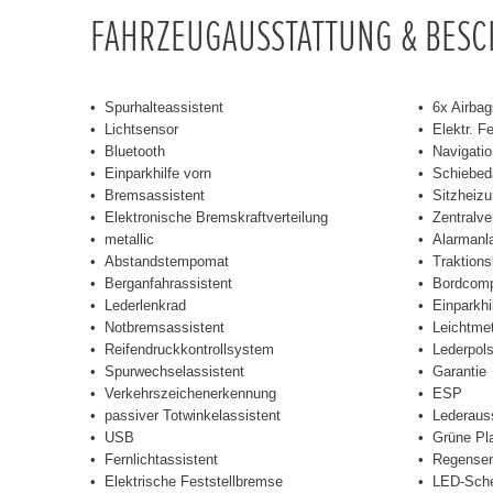
FAHRZEUGAUSSTATTUNG & BES
Spurhalteassistent
6x Airbag
Lichtsensor
Elektr. F
Bluetooth
Navigati
Einparkhilfe vorn
Schiebed
Bremsassistent
Sitzheizu
Elektronische Bremskraftverteilung
Zentralve
metallic
Alarmanl
Abstandstempomat
Traktions
Berganfahrassistent
Bordcomp
Lederlenkrad
Einparkhi
Notbremsassistent
Leichtmet
Reifendruckkontrollsystem
Lederpols
Spurwechselassistent
Garantie
Verkehrszeichenerkennung
ESP
passiver Totwinkelassistent
Lederaus
USB
Grüne Pl
Fernlichtassistent
Regensen
Elektrische Feststellbremse
LED-Sche