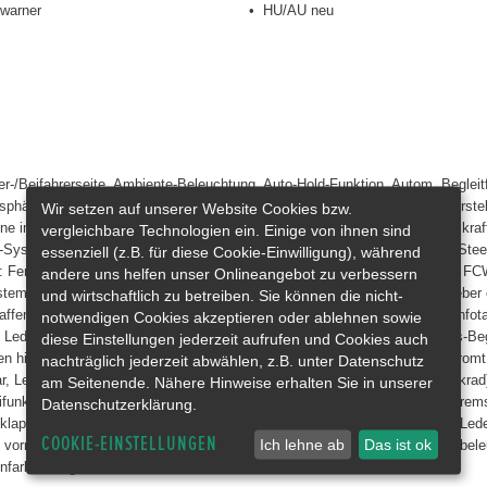
warner
HU/AU neu
hrer-/Beifahrerseite, Ambiente-Beleuchtung, Auto-Hold-Funktion, Autom. Begl
härisch, links, Außenspiegel elektr. anklappbar, Außenspiegel elektr. verstell
Wir setzen auf unserer Website Cookies bzw.
 im Haifischflossen-Design, Einparkhilfe vorn und hinten, Elektr. Bremskra
vergleichbare Technologien ein. Einige von ihnen sind
-System: Adaptive elektr. Servolenkung (Motion Adaptive Electric Power Stee
essenziell (z.B. für diese Cookie-Einwilligung), während
: Fernlichtassistent (HSS), Fahrassistenz-System: Kollisionswarnsystem FC
andere uns helfen unser Onlineangebot zu verbessern
tem: Verkehrszeichenerkennung, Fahrer-Informations-System, Fensterheber el
und wirtschaftlich zu betreiben. Sie können die nicht-
traffer, Handschuhfach beleuchtet, Induktionsladeschale für Smartphone, In
notwendigen Cookies akzeptieren oder ablehnen sowie
er, Innenspiegel mit Abblendautomatik, Intelligenter Geschwindigkeits-Begre
diese Einstellungen jederzeit aufrufen und Cookies auch
hinten (3-fach), Kopfstützen vorn neigungsverstellbar, Kühlergrill verchromt,
nachträglich jederzeit abwählen, z.B. unter Datenschutz
lbar, Lendenwirbelstütze Sitz vorn rechts, elektr. verstellbar, Lenksäule (Lenkr
am Seitenende. Nähere Hinweise erhalten Sie in unserer
ifunktion für Lenkrad, Nebelscheinwerfer LED, Nebelschlussleuchte, Notbrems
Datenschutzerklärung.
/klappbar, Schadstoffarm nach Abgasnorm Euro 6, Schalt-/Wählhebelgriff Led
COOKIE-EINSTELLUNGEN
Ich lehne ab
Das ist ok
ung vorn, Sonnenblenden mit Make-up-Spiegel, Sonnenblenden mit Spiegel (bele
farbe, Türgriffe außen verchromt