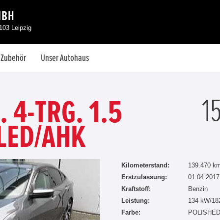
MBH
103 Leipzig
& Zubehör
Unser Autohaus
1
 4-TRG. 1.5
/LED/AHK
Kilometerstand:
139.470 k
Erstzulassung:
01.04.2017
Kraftstoff:
Benzin
Leistung:
134 kW/18
Farbe:
POLISHED