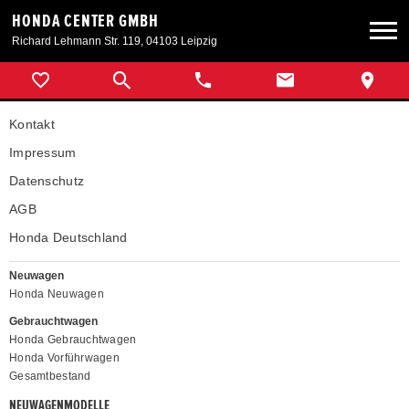
HONDA CENTER GMBH
Richard Lehmann Str. 119, 04103 Leipzig
Neuwagen
Kontakt
Gebrauchtwagen
Impressum
Datenschutz
Angebote
AGB
Honda Deutschland
Service & Zubehör
Neuwagen
Honda Neuwagen
Unser Autohaus
Gebrauchtwagen
Honda Gebrauchtwagen
Honda Vorführwagen
Gesamtbestand
NEUWAGENMODELLE