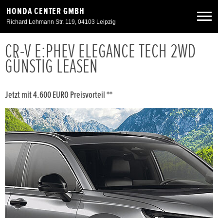
HONDA CENTER GMBH
Richard Lehmann Str. 119, 04103 Leipzig
CR-V E:PHEV ELEGANCE TECH 2WD
Neuwagen
GÜNSTIG LEASEN
Gebrauchtwagen
Jetzt mit 4.600 EURO Preisvorteil **
Angebote
Service & Zubehör
Unser Autohaus