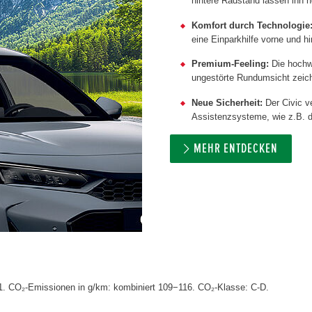
hintere Radstand lassen ihn n
Komfort durch Technologie
eine Einparkhilfe vorne und 
Premium-Feeling:
Die hochwe
ungestörte Rundumsicht zeich
Neue Sicherheit:
Der Civic v
Assistenzsysteme, wie z.B. 
MEHR ENTDECKEN
5,1. CO₂-Emissionen in g/km: kombiniert 109−116. CO₂-Klasse: C-D.