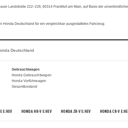
uer Landstraße 222–226, 60314 Frankfurt am Main, auf Basis der unverbindliche
von Honda Deutschland für ein vergleichbar ausgestattetes Fahrzeug.
onda Deutschland
Gebrauchtwagen
Honda Gebrauchtwagen
Honda Vorführwagen
Gesamtbestand
E E:HEV
HONDA HR-V E:HEV
HONDA ZR-V E:HEV
HONDA CR-V E:HE