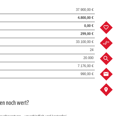
37.900,00 €
4.800,00 €
0,00 €
F
299,00 €
33.100,00 €
F
24
20.000
F
7.176,00 €
K
990,00 €
A
gen noch wert?