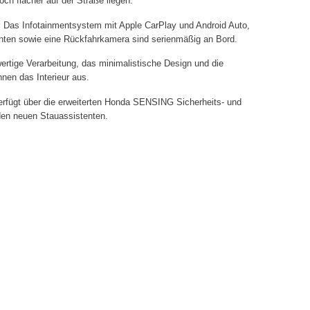
och flacher auf der Straße liegen.
:
Das Infotainmentsystem mit Apple CarPlay und Android Auto,
hinten sowie eine Rückfahrkamera sind serienmäßig an Bord.
rtige Verarbeitung, das minimalistische Design und die
nen das Interieur aus.
erfügt über die erweiterten Honda SENSING Sicherheits- und
den neuen Stauassistenten.